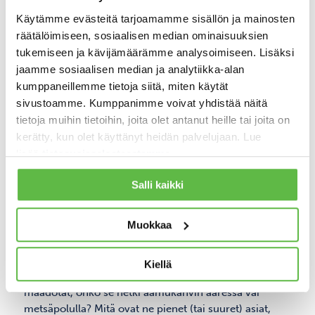
Alexander McCall Smithin
kirjassa
Naisten
Käytämme evästeitä tarjoamamme sisällön ja mainosten
Etsivätoimisto Nro 1
rentoutuminen ja rauhallinen
räätälöimiseen, sosiaalisen median ominaisuuksien
elämäntahti ovat toistuvia teemoja, jotka kuvastavat
tukemiseen ja kävijämäärämme analysoimiseen. Lisäksi
päähenkilön, Mma Ramotswen, elämänasennetta.
jaamme sosiaalisen median ja analytiikka-alan
Mma arvostaa yksinkertaisia nautintoja, kuten
kumppaneillemme tietoja siitä, miten käytät
rooibos-teetä ja maisemien katselua. Rentoutuminen
sivustoamme. Kumppanimme voivat yhdistää näitä
ja palutuminen liittyy näihin hetkiin.
tietoja muihin tietoihin, joita olet antanut heille tai joita on
”Siinä oli pölystä istua ja kanat tulivat joskus
kerätty, kun olet käyttänyt heidän palvelujaan. Lue
nokkimaan maata hänen jalkoihinsa, mutta hänestä
lisää
tietosuojaselosteestamme
.
tuntui, että siinä oli helppo ajatella. Toisinaan hän
meni kuistille, istuutui tuolilleen ja kaatoi itselleen
Salli kaikki
kupillisen rooibosteetä… Ei ollut mitään kiirettä, ei
mitään sellaista, mikä ei voisi odottaa huomiseen.”
Muokkaa
Milloin sinä viimeksi pysähdyit kuin Mma Ramotswe,
ihan vain istumaan ja ajattelemaan?
Miten sinä
Kiellä
skannaat oman mielesi maisemaa? Mihin sinä
maadotat, onko se hetki aamukahvin ääressä vai
metsäpolulla? Mitä ovat ne pienet (tai suuret) asiat,