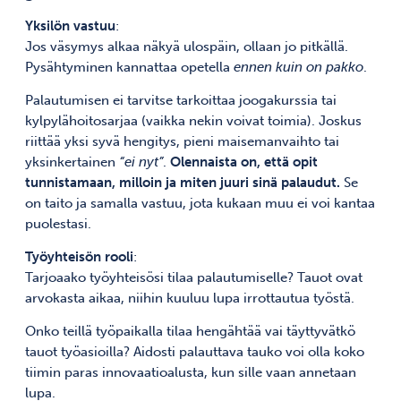
Yksilön vastuu
:
Jos väsymys alkaa näkyä ulospäin, ollaan jo pitkällä.
Pysähtyminen kannattaa opetella
ennen kuin on pakko
.
Palautumisen ei tarvitse tarkoittaa joogakurssia tai
kylpylähoitosarjaa (vaikka nekin voivat toimia). Joskus
riittää yksi syvä hengitys, pieni maisemanvaihto tai
yksinkertainen
“ei nyt”
.
Olennaista on, että opit
tunnistamaan, milloin ja miten juuri sinä palaudut.
Se
on taito ja samalla vastuu, jota kukaan muu ei voi kantaa
puolestasi.
Työyhteisön rooli
:
Tarjoaako työyhteisösi tilaa palautumiselle? Tauot ovat
arvokasta aikaa, niihin kuuluu lupa irrottautua työstä.
Onko teillä työpaikalla tilaa hengähtää vai täyttyvätkö
tauot työasioilla? Aidosti palauttava tauko voi olla koko
tiimin paras innovaatioalusta, kun sille vaan annetaan
lupa.