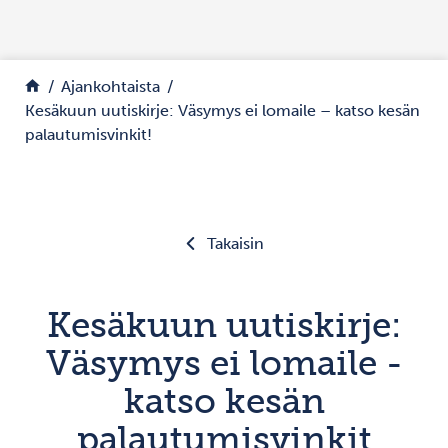
Siirry sisältöön
Palaa etusivulle
Ajankohtaista
Kesäkuun uutiskirje: Väsymys ei lomaile – katso kesän
palautumisvinkit!
Takaisin
Kesäkuun uutiskirje:
Väsymys ei lomaile -
katso kesän
palautumisvinkit