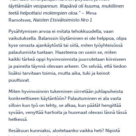
täyttämään vesipannun. Iltapäivä oli kuuma, mukillinen
teetä helpottaisi molempien oloa.”
– Mma
Ramotswe,
Naisten Etsivätoimisto Nro 1
Pysähtymisen arvoa ei mitata tehokkuudella, vaan
vaikutuksella. Balanssin löytäminen ei ole helppoa, olipa
kyse omasta ajankäytöstä tai siitä, miten työyhteisössä
palautumista tuetaan. Haasteena on usein se, miten
kaikki tärkeä oppi hyvinvoinnista juurrutetaan kiireiseen
ja paineita täynnä olevaan arkeen. On selvää, että tiedon
lisäksi tarvitaan toimia, mutta aika, tuki ja keinot
puuttuvat.
Miten hyvinvoinnin tukeminen siirretään juhlapuheista
konkreettiseen käytäntöön? Palautuminen ei ala vasta
silloin kun työ on tehty, se alkaa, kun päätät hengittää
syvään, venyttää hartioita ja huomaat olevasi läsnä tässä
hetkessä.
Kesäkuun kunniaksi, aloitetaanko vaikka heti? Nipistä