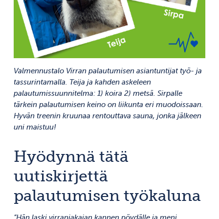
Valmennustalo Virran palautumisen asiantuntijat työ- ja
tassurintamalla. Teija ja kahden askeleen
palautumissuunnitelma: 1) koira 2) metsä. Sirpalle
tärkein palautumisen keino on liikunta eri muodoissaan.
Hyvän treenin kruunaa rentouttava sauna, jonka jälkeen
uni maistuu!
Hyödynnä tätä
uutiskirjettä
palautumisen työkaluna
”Hän laski virranjakajan kannen pöydälle ja meni