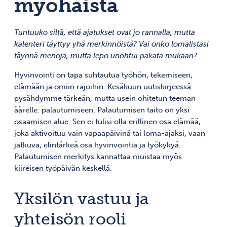
myöhäistä
Tuntuuko siltä, että ajatukset ovat jo rannalla, mutta
kalenteri täyttyy yhä merkinnöistä? Vai onko lomalistasi
täynnä menoja, mutta lepo unohtui pakata mukaan?
Hyvinvointi on tapa suhtautua työhön, tekemiseen,
elämään ja omiin rajoihin. Kesäkuun uutiskirjeessä
pysähdymme tärkeän, mutta usein ohitetun teeman
äärelle: palautumiseen. Palautumisen taito on yksi
osaamisen alue. Sen ei tulisi olla erillinen osa elämää,
joka aktivoituu vain vapaapäivinä tai loma-ajaksi, vaan
jatkuva, elintärkeä osa hyvinvointia ja työkykyä.
Palautumisen merkitys kannattaa muistaa myös
kiireisen työpäivän keskellä.
Yksilön vastuu ja
yhteisön rooli