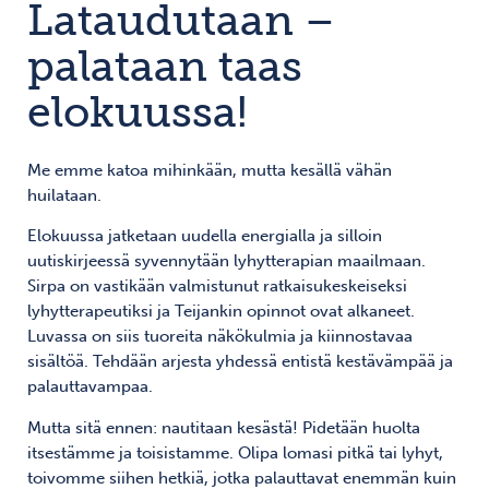
Lataudutaan –
palataan taas
elokuussa!
Me emme katoa mihinkään, mutta kesällä vähän
huilataan.
Elokuussa jatketaan uudella energialla ja silloin
uutiskirjeessä syvennytään lyhytterapian maailmaan.
Sirpa on vastikään valmistunut ratkaisukeskeiseksi
lyhytterapeutiksi ja Teijankin opinnot ovat alkaneet.
Luvassa on siis tuoreita näkökulmia ja kiinnostavaa
sisältöä. Tehdään arjesta yhdessä entistä kestävämpää ja
palauttavampaa.
Mutta sitä ennen: nautitaan kesästä! Pidetään huolta
itsestämme ja toisistamme. Olipa lomasi pitkä tai lyhyt,
toivomme siihen hetkiä, jotka palauttavat enemmän kuin