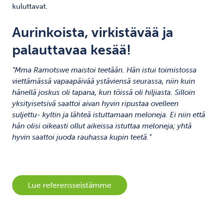
kuluttavat.
Aurinkoista, virkistävää ja
palauttavaa kesää!
”Mma Ramotswe maistoi teetään. Hän istui toimistossa
viettämässä vapaapäivää ystäviensä seurassa, niin kuin
hänellä joskus oli tapana, kun töissä oli hiljiasta. Silloin
yksityisetsivä saattoi aivan hyvin ripustaa ovelleen
suljettu- kyltin ja lähteä istuttamaan meloneja. Ei niin että
hän olisi oikeasti ollut aikeissa istuttaa meloneja; yhtä
hyvin saattoi juoda rauhassa kupin teetä.”
Lue referensseistämme