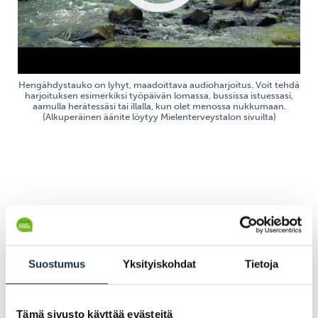
Hengähdystauko on lyhyt, maadoittava audioharjoitus. Voit tehdä
harjoituksen esimerkiksi työpäivän lomassa, bussissa istuessasi,
aamulla herätessäsi tai illalla, kun olet menossa nukkumaan.
(Alkuperäinen äänite löytyy Mielenterveystalon sivuilta)
”Juodaanpas nyt vähän
teetä ja ollaan ihan
Suostumus
Yksityiskohdat
Tietoja
rauhassa”
Tämä sivusto käyttää evästeitä