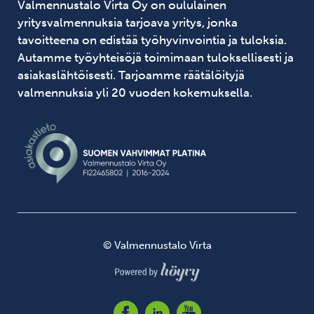
Valmennustalo Virta Oy on oululainen
yritysvalmennuksia tarjoava yritys, jonka
tavoitteena on edistää työhyvinvointia ja tuloksia.
Autamme työyhteisöjä toimimaan tuloksellisesti ja
asiakaslähtöisesti. Tarjoamme räätälöityjä
valmennuksia yli 20 vuoden kokemuksella.
© Valmennustalo Virta
Digi- ja mainostoimisto Höyry Rovaniemi ja Oulu