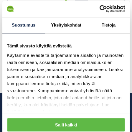
10
11
12
13
14
15
16
Suostumus
Yksityiskohdat
Tietoja
17
18
19
20
21
22
23
24
25
26
27
28
29
30
Tämä sivusto käyttää evästeitä
Käytämme evästeitä tarjoamamme sisällön ja mainosten
31
räätälöimiseen, sosiaalisen median ominaisuuksien
tukemiseen ja kävijämäärämme analysoimiseen. Lisäksi
jaamme sosiaalisen median ja analytiikka-alan
kumppaneillemme tietoja siitä, miten käytät
sivustoamme. Kumppanimme voivat yhdistää näitä
tietoja muihin tietoihin, joita olet antanut heille tai joita on
kerätty, kun olet käyttänyt heidän palvelujaan. Lue
lisää
tietosuojaselosteestamme
.
Täydennä
Salli kaikki
osaamistasi jo tänään.