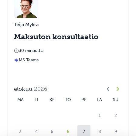
Teija Mykra
Maksuton konsultaatio
30 minuuttia
MS Teams
elokuu
2026
MA
TI
KE
TO
PE
LA
SU
1
2
3
4
5
6
7
8
9