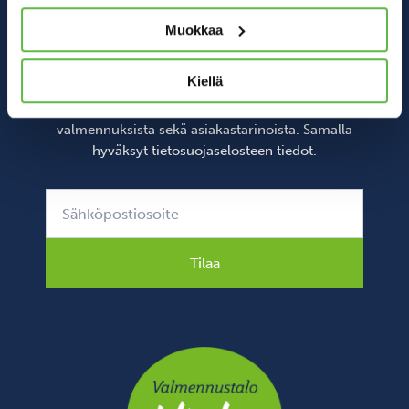
Liity Valmennustalo
Muokkaa
Virran postituslistalle.
Kiellä
Uutiskirjeemme antavat sinulle tietoa uutisista,
valmennuksista sekä asiakastarinoista. Samalla
hyväksyt
tietosuojaselosteen
tiedot.
Tilaa