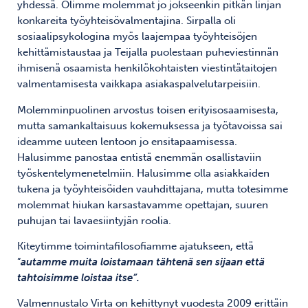
yhdessä. Olimme molemmat jo jokseenkin pitkän linjan
konkareita työyhteisövalmentajina. Sirpalla oli
sosiaalipsykologina myös laajempaa työyhteisöjen
kehittämistaustaa ja Teijalla puolestaan puheviestinnän
ihmisenä osaamista henkilökohtaisten viestintätaitojen
valmentamisesta vaikkapa asiakaspalvelutarpeisiin.
Molemminpuolinen arvostus toisen erityisosaamisesta,
mutta samankaltaisuus kokemuksessa ja työtavoissa sai
ideamme uuteen lentoon jo ensitapaamisessa.
Halusimme panostaa entistä enemmän osallistaviin
työskentelymenetelmiin. Halusimme olla asiakkaiden
tukena ja työyhteisöiden vauhdittajana, mutta totesimme
molemmat hiukan karsastavamme opettajan, suuren
puhujan tai lavaesiintyjän roolia.
Kiteytimme toimintafilosofiamme ajatukseen, että
”
autamme muita loistamaan tähtenä sen sijaan että
tahtoisimme loistaa itse”.
Valmennustalo Virta on kehittynyt vuodesta 2009 erittäin