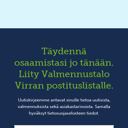
Täydennä
osaamistasi jo tänään.
Liity Valmennustalo
Virran postituslistalle.
Uutiskirjeemme antavat sinulle tietoa uutisista,
valmennuksista sekä asiakastarinoista. Samalla
hyväksyt
tietosuojaselosteen
tiedot.