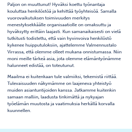
Paljon on muuttunut! Hyväksi koettu työnantaja
kouluttaa henkilöstöä ja kehittää työyhteisöä. Samalla
vuorovaikutuksen toimivuuden merkitys
menestyksekkäälle organisaatiolle on omaksuttu ja
hyväksytty erittäin laajasti. Kun samanaikaisesti on vielä
tutkitusti todistettu, että vain hyvinvoiva henkilöstö
kykenee huipputuloksiin, ajattelemme Valmennustalo
Virrassa, että olemme olleet mukana onnistumassa. Niin
moni meille tärkeä asia, jota olemme elämäntyönämme
halunneet edistää, on toteutunut.
Maailma ei kuitenkaan tule valmiiksi, tekemistä riittää.
Tulevaisuuden näkymämme on laajeneva yhteistyö
muiden asiantuntijoiden kanssa. Jatkamme kuitenkin
samaan malliin, laadusta tinkimättä ja nykyajan
työelämän muutosta ja vaatimuksia herkällä korvalla
kuunnellen.