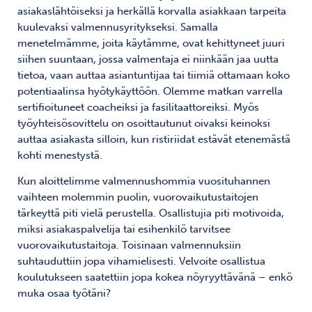
asiakaslähtöiseksi ja herkällä korvalla asiakkaan tarpeita
kuulevaksi valmennusyritykseksi. Samalla
menetelmämme, joita käytämme, ovat kehittyneet juuri
siihen suuntaan, jossa valmentaja ei niinkään jaa uutta
tietoa, vaan auttaa asiantuntijaa tai tiimiä ottamaan koko
potentiaalinsa hyötykäyttöön. Olemme matkan varrella
sertifioituneet coacheiksi ja fasilitaattoreiksi. Myös
työyhteisösovittelu on osoittautunut oivaksi keinoksi
auttaa asiakasta silloin, kun ristiriidat estävät etenemästä
kohti menestystä.
Kun aloittelimme valmennushommia vuosituhannen
vaihteen molemmin puolin, vuorovaikutustaitojen
tärkeyttä piti vielä perustella. Osallistujia piti motivoida,
miksi asiakaspalvelija tai esihenkilö tarvitsee
vuorovaikutustaitoja. Toisinaan valmennuksiin
suhtauduttiin jopa vihamielisesti. Velvoite osallistua
koulutukseen saatettiin jopa kokea nöyryyttävänä – enkö
muka osaa työtäni?