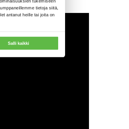
 ominaisuuksien tukemiseen
mppaneillemme tietoja siitä,
 antanut heille tai joita on
Salli kaikki