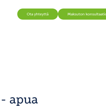
Ota yhteyttä
Maksuton konsultaati
 - apua