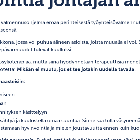
intia johtajan a
 valmennusohjelma eroaa perinteisestä työyhteisövalmennukse
itseensä.
ona, jossa voi puhua ääneen asioista, joista muualla ei voi. S
 epävarmuudet tulevat kuulluksi.
psykoterapiaa, mutta siinä hyödynnetään
terapeuttisia menet
 otetta:
Mikään ei muutu, jos et tee jotakin uudella tavalla.
aasteisiin:
miseen
aan
nityksen käsittelyyn
ähtyä ja kuulostella omaa suuntaa. Sinne saa tulla väsyneenä j
vistamaan hyvinvointia ja mielen joustavuutta ennen kuin kuor