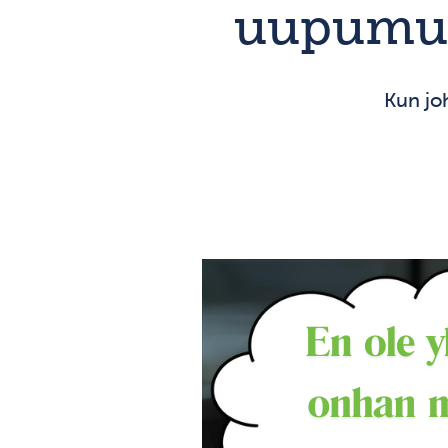
uupumuk
Kun jo