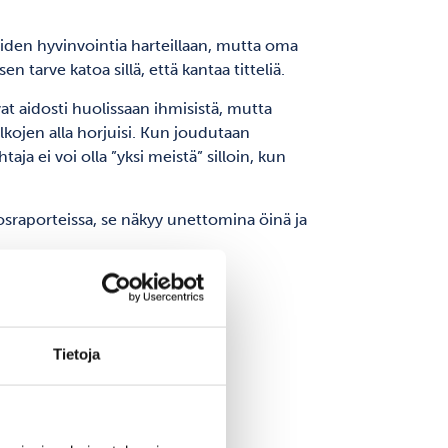
uiden hyvinvointia harteillaan, mutta oma
 tarve katoa sillä, että kantaa titteliä.
t aidosti huolissaan ihmisistä, mutta
lkojen alla horjuisi. Kun joudutaan
ja ei voi olla ”yksi meistä” silloin, kun
losraporteissa, se näkyy unettomina öinä ja
ämättä!
Tietoja