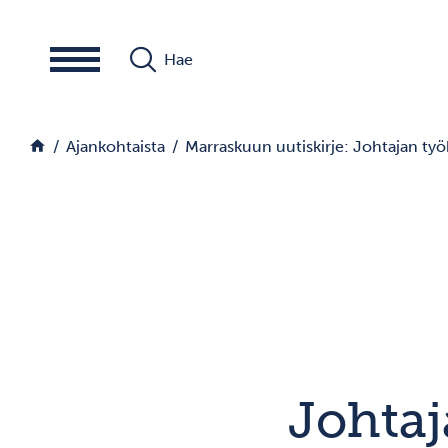
Siirry sisältöön
Hae
Palaa etusivulle
Ajankohtaista
Marraskuun uutiskirje: Johtajan ty
Johtaj