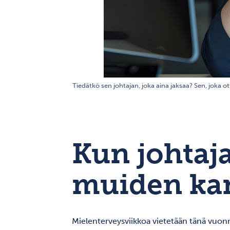
Tiedätkö sen johtajan, joka aina jaksaa? Sen, joka o
Kun johtaj
muiden kan
Mielenterveysviikkoa vietetään tänä vuon