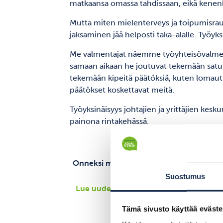
matkaansa omassa tahdissaan, eikä kenenkä
Mutta miten mielenterveys ja toipumisrauh
jaksaminen jää helposti taka-alalle. Työyksi
Me valmentajat näemme työyhteisövalmennuk
samaan aikaan he joutuvat tekemään satutta
tekemään kipeitä päätöksiä, kuten lomautuksi
päätökset koskettavat meitä.
Työyksinäisyys johtajien ja yrittäjien kesk
painona rintakehässä.
Onneksi myös johtajalla on mahdollisuus 
Suostumus
Lue uudesta terapeuttisesta valmennu
Tämä sivusto käyttää eväste