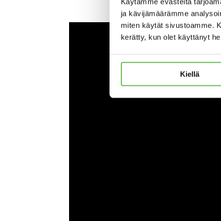
Käytämme evästeitä tarjoama
ja kävijämäärämme analysoimi
miten käytät sivustoamme. Kump
kerätty, kun olet käyttänyt h
Kiellä