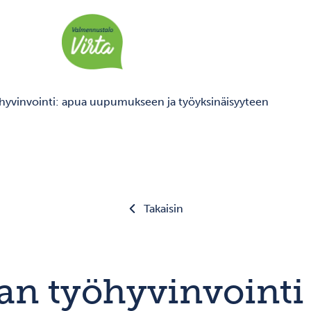
öhyvinvointi: apua uupumukseen ja työyksinäisyyteen
Takaisin
an työhyvinvointi