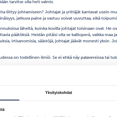
än tarvitse olla heti valmis.
a liittyy johtamiseen? Johtajat ja yrittäjät kantavat usein m
näisyys, jatkuva paine ja vastuu voivat uuvuttaa, eikä toipumisen
sissa läheltä, kuinka kovilla johtajat toisinaan ovat. He ova
via päätöksiä. Heidän pitäisi olla se kallioperä, vaikka maa ja
a, irtisanomisia, säästöjä, johtajat jäävät monesti yksin. Johta
uudessa on todellinen ilmiö. Se ei ehkä näy palavereissa tai tu
hakea tukea, vieläpä matalla profiililla ja työyhteisön tiet
Yksityiskohdat
sohjelmasta →
itä