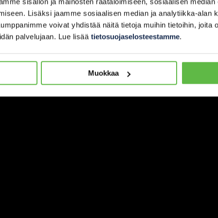
mme sisällön ja mainosten räätälöimiseen, sosiaalisen median
seen. Lisäksi jaamme sosiaalisen median ja analytiikka-alan ku
panimme voivat yhdistää näitä tietoja muihin tietoihin, joita olet
eidän palvelujaan. Lue lisää
tietosuojaselosteestamme
.
Muokkaa