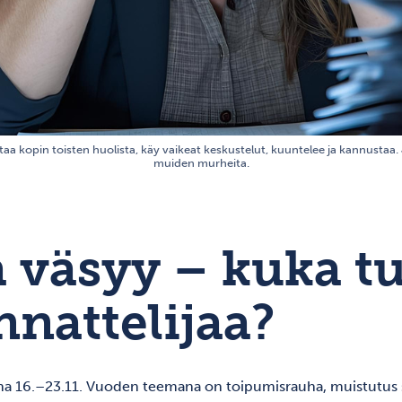
ttaa kopin toisten huolista, käy vaikeat keskustelut, kuuntelee ja kannustaa.
muiden murheita.
a väsyy – kuka t
nattelijaa?
na 16.–23.11. Vuoden teemana on toipumisrauha, muistutus si