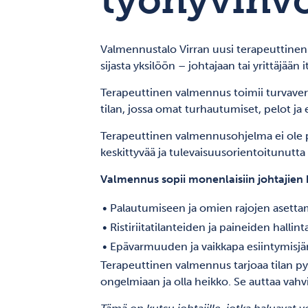
työhyvinvo
Valmennustalo Virran uusi terapeuttinen
sijasta yksilöön – johtajaan tai yrittäjään 
Terapeuttinen valmennus toimii turvaverkk
tilan, jossa omat turhautumiset, pelot ja
Terapeuttinen valmennusohjelma ei ole 
keskittyvää ja tulevaisuusorientoitunutta
Valmennus sopii monenlaisiin johtajien h
•
Palautumiseen ja omien rajojen asetta
•
Ristiriitatilanteiden ja paineiden hallint
•
Epävarmuuden ja vaikkapa esiintymisjän
Terapeuttinen valmennus tarjoaa tilan pys
ongelmiaan ja olla heikko. Se auttaa vah