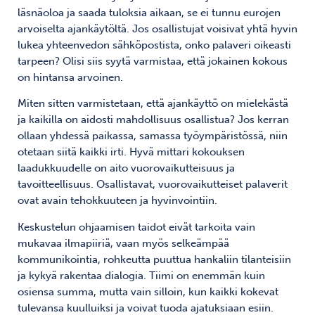
läsnäoloa ja saada tuloksia aikaan, se ei tunnu eurojen
arvoiselta ajankäytöltä. Jos osallistujat voisivat yhtä hyvin
lukea yhteenvedon sähköpostista, onko palaveri oikeasti
tarpeen? Olisi siis syytä varmistaa, että jokainen kokous
on hintansa arvoinen.
Miten sitten varmistetaan, että ajankäyttö on mielekästä
ja kaikilla on aidosti mahdollisuus osallistua? Jos kerran
ollaan yhdessä paikassa, samassa työympäristössä, niin
otetaan siitä kaikki irti. Hyvä mittari kokouksen
laadukkuudelle on aito vuorovaikutteisuus ja
tavoitteellisuus. Osallistavat, vuorovaikutteiset palaverit
ovat avain tehokkuuteen ja hyvinvointiin.
Keskustelun ohjaamisen taidot eivät tarkoita vain
mukavaa ilmapiiriä, vaan myös selkeämpää
kommunikointia, rohkeutta puuttua hankaliin tilanteisiin
ja kykyä rakentaa dialogia. Tiimi on enemmän kuin
osiensa summa, mutta vain silloin, kun kaikki kokevat
tulevansa kuulluiksi ja voivat tuoda ajatuksiaan esiin.