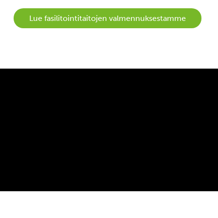
Lue fasilitointitaitojen valmennuksestamme