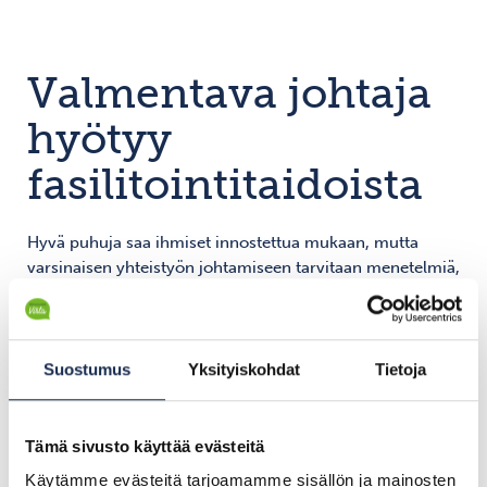
Valmentava johtaja
hyötyy
fasilitointitaidoista
Hyvä puhuja saa ihmiset innostettua mukaan, mutta
varsinaisen yhteistyön johtamiseen tarvitaan menetelmiä,
joilla aktivoida osallistujat todelliseen, pitkäjännitteiseen
toimintaan. Fasilitointi on paljon muutakin kuin
palaverien vetämistä.
Suostumus
Yksityiskohdat
Tietoja
Valmentavan johtajan fasilitoiva johtamistapa luo
työskentelyilmapiirin, jossa jokainen kokee, että hänen
panoksellaan on merkitystä. Fasilitoivalla otteella
Tämä sivusto käyttää evästeitä
vedetyssä yhteistyöprojektissa ei hymistellä, vaan
Käytämme evästeitä tarjoamamme sisällön ja mainosten
uskalletaan tuoda esiin aidot, kehittävät näkemykset.