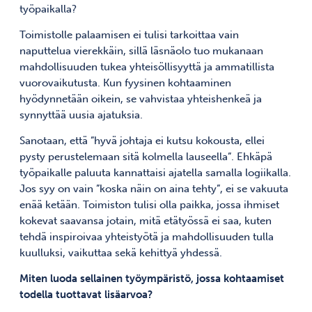
työpaikalla?
Toimistolle palaamisen ei tulisi tarkoittaa vain
naputtelua vierekkäin, sillä läsnäolo tuo mukanaan
mahdollisuuden tukea yhteisöllisyyttä ja ammatillista
vuorovaikutusta. Kun fyysinen kohtaaminen
hyödynnetään oikein, se vahvistaa yhteishenkeä ja
synnyttää uusia ajatuksia.
Sanotaan, että ”hyvä johtaja ei kutsu kokousta, ellei
pysty perustelemaan sitä kolmella lauseella”. Ehkäpä
työpaikalle paluuta kannattaisi ajatella samalla logiikalla.
Jos syy on vain ”koska näin on aina tehty”, ei se vakuuta
enää ketään. Toimiston tulisi olla paikka, jossa ihmiset
kokevat saavansa jotain, mitä etätyössä ei saa, kuten
tehdä inspiroivaa yhteistyötä ja mahdollisuuden tulla
kuulluksi, vaikuttaa sekä kehittyä yhdessä.
Miten luoda sellainen työympäristö, jossa kohtaamiset
todella tuottavat lisäarvoa?