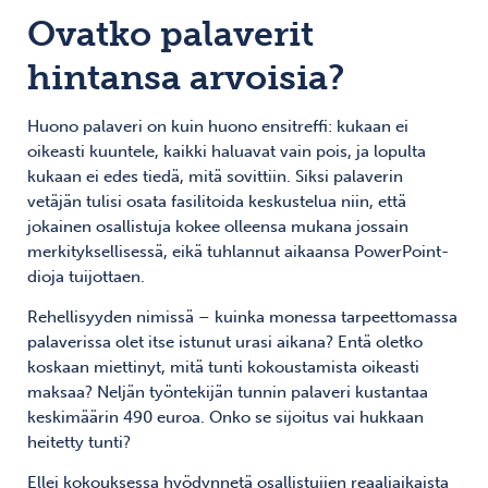
Ovatko palaverit
hintansa arvoisia?
Huono palaveri on kuin huono ensitreffi: kukaan ei
oikeasti kuuntele, kaikki haluavat vain pois, ja lopulta
kukaan ei edes tiedä, mitä sovittiin. Siksi palaverin
vetäjän tulisi osata fasilitoida keskustelua niin, että
jokainen osallistuja kokee olleensa mukana jossain
merkityksellisessä, eikä tuhlannut aikaansa PowerPoint-
dioja tuijottaen.
Rehellisyyden nimissä – kuinka monessa tarpeettomassa
palaverissa olet itse istunut urasi aikana? Entä oletko
koskaan miettinyt, mitä tunti kokoustamista oikeasti
maksaa? Neljän työntekijän tunnin palaveri kustantaa
keskimäärin 490 euroa. Onko se sijoitus vai hukkaan
heitetty tunti?
Ellei kokouksessa hyödynnetä osallistujien reaaliaikaista