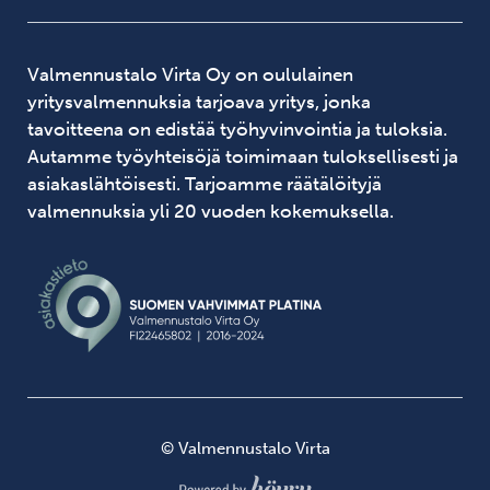
Valmennustalo Virta Oy on oululainen
yritysvalmennuksia tarjoava yritys, jonka
tavoitteena on edistää työhyvinvointia ja tuloksia.
Autamme työyhteisöjä toimimaan tuloksellisesti ja
asiakaslähtöisesti. Tarjoamme räätälöityjä
valmennuksia yli 20 vuoden kokemuksella.
© Valmennustalo Virta
Digi- ja mainostoimisto Höyry Rovaniemi ja Oulu