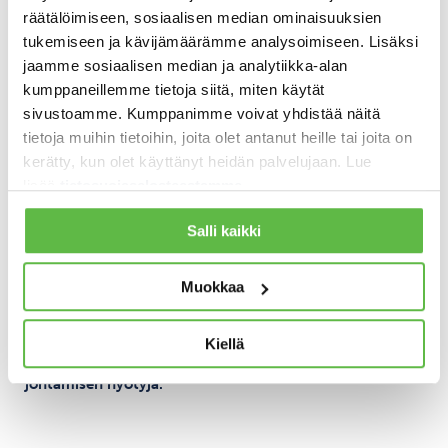
räätälöimiseen, sosiaalisen median ominaisuuksien
Valmentava johtaja ei siiis ainoastaan pidä innostavia
tukemiseen ja kävijämäärämme analysoimiseen. Lisäksi
puheita, vaan myös kuuntelee, kysyy kysymyksiä ja antaa
tilaa oivalluksille.
jaamme sosiaalisen median ja analytiikka-alan
kumppaneillemme tietoja siitä, miten käytät
Valmentavaan johtamisotteeseen kuuluu topakat
sivustoamme. Kumppanimme voivat yhdistää näitä
tavoitteet. Osaatko fasilitoida tavoitekeskustelua?
tietoja muihin tietoihin, joita olet antanut heille tai joita on
Sitoudumme paremmin tavoitteisiin, joihin olemme
kerätty, kun olet käyttänyt heidän palvelujaan. Lue
saaneet itse vaikuttaa. Valmentavaan johtamiseen kuuluu
lisää
tietosuojaselosteestamme
.
myös sparraus ja vastavuoroiset palautepysäkit. Osaatko
fasilitoida arviointikeskustelua?
Salli kaikki
Kun ihmiset johdetaan toimimaan aidosti yhdessä, syntyy
parempia ideoita, toimivampia ratkaisuja, kestävämpiä
Muokkaa
päätöksiä sekä tyytyväisempi ja sitoutuneempi
työyhteisö.
Kiellä
Lue
TÄSTÄ
miten Työterveyslaitos listaa valmentavan
johtamisen hyötyjä.