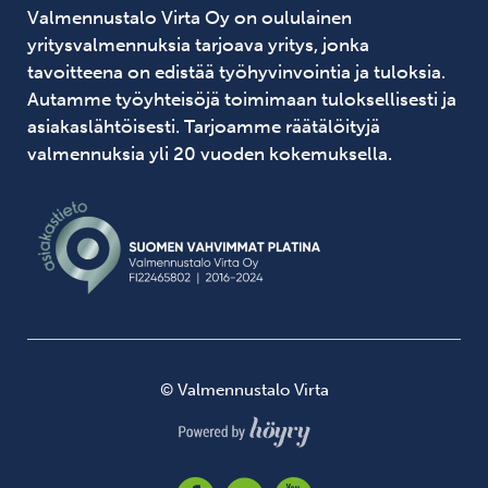
Valmennustalo Virta Oy on oululainen
yritysvalmennuksia tarjoava yritys, jonka
tavoitteena on edistää työhyvinvointia ja tuloksia.
Autamme työyhteisöjä toimimaan tuloksellisesti ja
asiakaslähtöisesti. Tarjoamme räätälöityjä
valmennuksia yli 20 vuoden kokemuksella.
© Valmennustalo Virta
Digi- ja mainostoimisto Höyry Rovaniemi ja Oulu