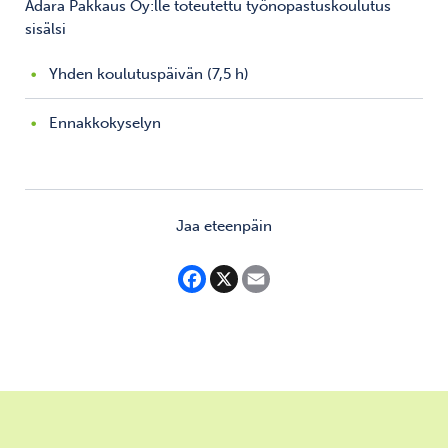
Adara Pakkaus Oy:lle toteutettu työnopastuskoulutus
sisälsi
Yhden koulutuspäivän (7,5 h)
Ennakkokyselyn
Jaa eteenpäin
F
X
E
a
m
c
a
e
i
b
l
o
o
k