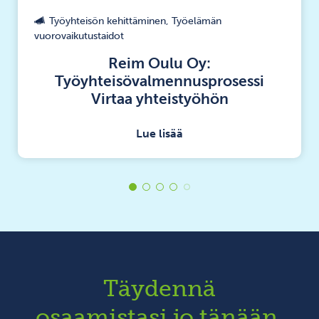
Työyhteisön kehittäminen, Työelämän
vuorovaikutustaidot
Reim Oulu Oy:
Työyhteisövalmennusprosessi
Virtaa yhteistyöhön
Lue lisää
Täydennä
osaamistasi jo tänään.