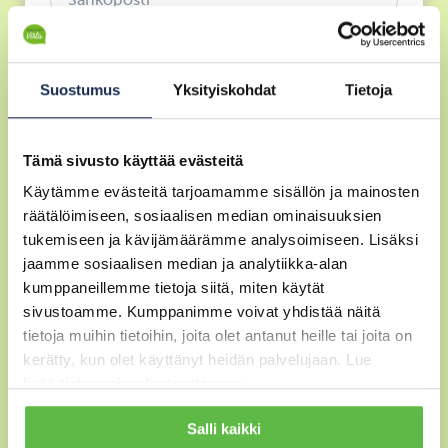
Suostumus
Yksityiskohdat
Tietoja
Tämä sivusto käyttää evästeitä
Käytämme evästeitä tarjoamamme sisällön ja mainosten
räätälöimiseen, sosiaalisen median ominaisuuksien
tukemiseen ja kävijämäärämme analysoimiseen. Lisäksi
Toivon yhteydenottoa
jaamme sosiaalisen median ja analytiikka-alan
Puhelimitse
kumppaneillemme tietoja siitä, miten käytät
Sähköpostitse
sivustoamme. Kumppanimme voivat yhdistää näitä
tietoja muihin tietoihin, joita olet antanut heille tai joita on
Haluan tilata uutiskirjeen
kerätty, kun olet käyttänyt heidän palvelujaan. Lue
Kyllä
lisää
tietosuojaselosteestamme
.
Salli kaikki
Lähetä viesti