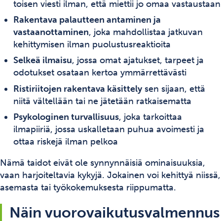
toisen viesti ilman, että miettii jo omaa vastaustaan
Rakentava palautteen antaminen ja
vastaanottaminen
, joka mahdollistaa jatkuvan
kehittymisen ilman puolustusreaktioita
Selkeä ilmaisu
, jossa omat ajatukset, tarpeet ja
odotukset osataan kertoa ymmärrettävästi
Ristiriitojen rakentava käsittely
sen sijaan, että
niitä vältellään tai ne jätetään ratkaisematta
Psykologinen turvallisuus
, joka tarkoittaa
ilmapiiriä, jossa uskalletaan puhua avoimesti ja
ottaa riskejä ilman pelkoa
Nämä taidot eivät ole synnynnäisiä ominaisuuksia,
vaan harjoiteltavia kykyjä. Jokainen voi kehittyä niissä,
asemasta tai työkokemuksesta riippumatta.
Näin vuorovaikutusvalmennus