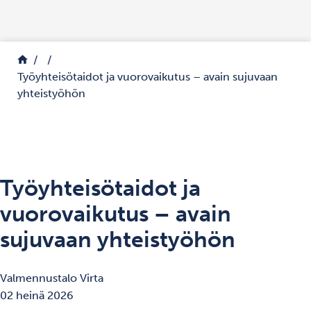
Siirry sisältöön
Palaa etusivulle
Työyhteisötaidot ja vuorovaikutus – avain sujuvaan
yhteistyöhön
Työyhteisötaidot ja
vuorovaikutus – avain
sujuvaan yhteistyöhön
Valmennustalo Virta
02 heinä 2026