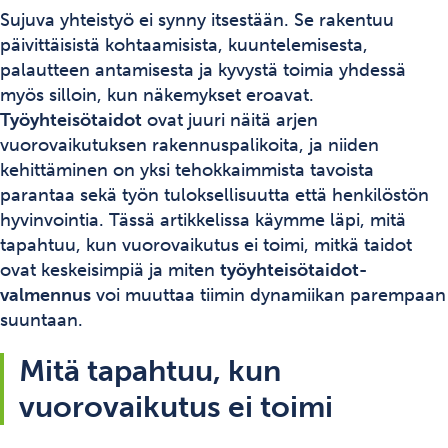
Sujuva yhteistyö ei synny itsestään. Se rakentuu
päivittäisistä kohtaamisista, kuuntelemisesta,
palautteen antamisesta ja kyvystä toimia yhdessä
myös silloin, kun näkemykset eroavat.
Työyhteisötaidot
ovat juuri näitä arjen
vuorovaikutuksen rakennuspalikoita, ja niiden
kehittäminen on yksi tehokkaimmista tavoista
parantaa sekä työn tuloksellisuutta että henkilöstön
hyvinvointia. Tässä artikkelissa käymme läpi, mitä
tapahtuu, kun vuorovaikutus ei toimi, mitkä taidot
ovat keskeisimpiä ja miten
työyhteisötaidot-
valmennus
voi muuttaa tiimin dynamiikan parempaan
suuntaan.
Mitä tapahtuu, kun
vuorovaikutus ei toimi