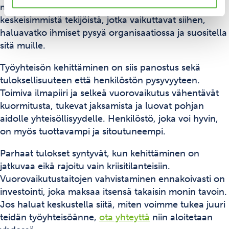
mielekkäämmäksi. Hyvä yhteistyö on myös yksi
keskeisimmistä tekijöistä, jotka vaikuttavat siihen,
haluavatko ihmiset pysyä organisaatiossa ja suositella
sitä muille.
Työyhteisön kehittäminen on siis panostus sekä
tuloksellisuuteen että henkilöstön pysyvyyteen.
Toimiva ilmapiiri ja selkeä vuorovaikutus vähentävät
kuormitusta, tukevat jaksamista ja luovat pohjan
aidolle yhteisöllisyydelle. Henkilöstö, joka voi hyvin,
on myös tuottavampi ja sitoutuneempi.
Parhaat tulokset syntyvät, kun kehittäminen on
jatkuvaa eikä rajoitu vain kriisitilanteisiin.
Vuorovaikutustaitojen vahvistaminen ennakoivasti on
investointi, joka maksaa itsensä takaisin monin tavoin.
Jos haluat keskustella siitä, miten voimme tukea juuri
teidän työyhteisöänne,
ota yhteyttä
niin aloitetaan