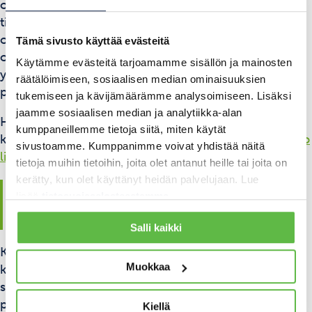
organisaation kokonaisuudesta. Tutustumme aina
tilaajan arvoihin, strategisiin tavoitteisiin ja
ohjeistuksiin, jotta kehittäminen tukee koko
Tämä sivusto käyttää evästeitä
organisaation suuntaa. Näin valmennus ei jää
Käytämme evästeitä tarjoamamme sisällön ja mainosten
yksittäiseksi irtopalaksi, vaan kytkeytyy osaksi
räätälöimiseen, sosiaalisen median ominaisuuksien
pidempää kehittämisprosessia.
tukemiseen ja kävijämäärämme analysoimiseen. Lisäksi
jaamme sosiaalisen median ja analytiikka-alan
Haluatko tietää lisää siitä, miten valmennus
kumppaneillemme tietoja siitä, miten käytät
käytännössä etenee?
Tutustu valmennukseen ja katso
sivustoamme. Kumppanimme voivat yhdistää näitä
lisää
palvelusivultamme.
tietoja muihin tietoihin, joita olet antanut heille tai joita on
kerätty, kun olet käyttänyt heidän palvelujaan. Lue
Sujuva yhteistyö näkyy
lisää
tietosuojaselosteestamme
.
tuloksissa ja hyvinvoinnissa
Salli kaikki
Kun vuorovaikutus toimii, sen vaikutukset ulottuvat
Muokkaa
kauas yksittäisiä tilanteita pidemmälle. Tiimit
saavuttavat tavoitteensa tehokkaammin,
päätöksenteko nopeutuu ja henkilöstö kokee työnsä
Kiellä