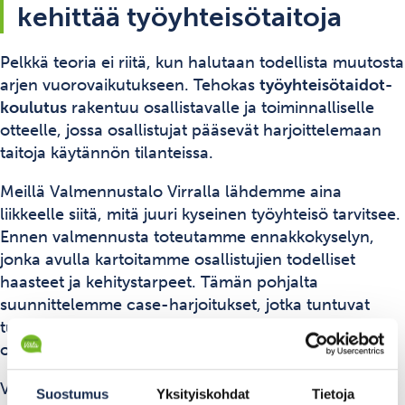
kehittää työyhteisötaitoja
Pelkkä teoria ei riitä, kun halutaan todellista muutosta
arjen vuorovaikutukseen. Tehokas
työyhteisötaidot-
koulutus
rakentuu osallistavalle ja toiminnalliselle
otteelle, jossa osallistujat pääsevät harjoittelemaan
taitoja käytännön tilanteissa.
Meillä Valmennustalo Virralla lähdemme aina
liikkeelle siitä, mitä juuri kyseinen työyhteisö tarvitsee.
Ennen valmennusta toteutamme ennakkokyselyn,
jonka avulla kartoitamme osallistujien todelliset
haasteet ja kehitystarpeet. Tämän pohjalta
suunnittelemme case-harjoitukset, jotka tuntuvat
tutuilta ja ajankohtaisilta, koska ne perustuvat
oikeaan arkeen, eivät kuvitteellisiin tilanteisiin.
Valmennus ei myöskään tapahdu irrallaan
Suostumus
Yksityiskohdat
Tietoja