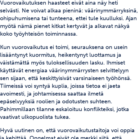
Vuorovaikutuksen haasteet eivät aina näy heti
selvästi. Ne voivat alkaa pieninä: väärinymmärryksinä,
ohipuhumisena tai tunteena, ettei tule kuulluksi. Ajan
myötä nämä pienet kitkat kertyvät ja alkavat näkyä
koko työyhteisön toiminnassa.
Kun vuorovaikutus ei toimi, seurauksena on usein
lisääntynyt kuormitus, heikentynyt luottamus ja
väistämättä myös tuloksellisuuden lasku. Ihmiset
käyttävät energiaa väärinymmärrysten selvittelyyn
sen sijaan, että keskittyisivät varsinaiseen työhönsä.
Tiimeissä voi syntyä kuplia, joissa tietoa ei jaeta
avoimesti, ja johtamisessa saattaa ilmetä
epäselvyyksiä roolien ja odotusten suhteen.
Pahimmillaan tilanne eskaloituu konflikteiksi, jotka
vaativat ulkopuolista tukea.
Hyvä uutinen on, että vuorovaikutustaitoja voi oppia
ja kehittää. Ongelmat eivät ole merkki siitä, että