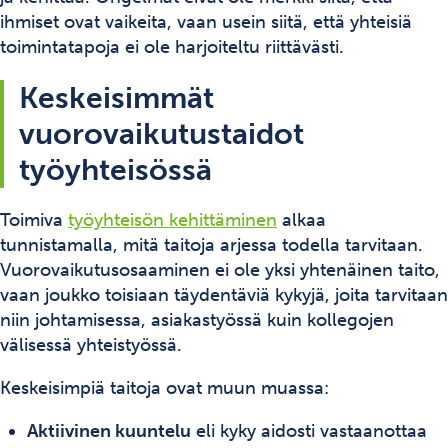
ihmiset ovat vaikeita, vaan usein siitä, että yhteisiä
toimintatapoja ei ole harjoiteltu riittävästi.
Keskeisimmät
vuorovaikutustaidot
työyhteisössä
Toimiva
työyhteisön kehittäminen
alkaa
tunnistamalla, mitä taitoja arjessa todella tarvitaan.
Vuorovaikutusosaaminen ei ole yksi yhtenäinen taito,
vaan joukko toisiaan täydentäviä kykyjä, joita tarvitaan
niin johtamisessa, asiakastyössä kuin kollegojen
välisessä yhteistyössä.
Keskeisimpiä taitoja ovat muun muassa:
Aktiivinen kuuntelu
eli kyky aidosti vastaanottaa