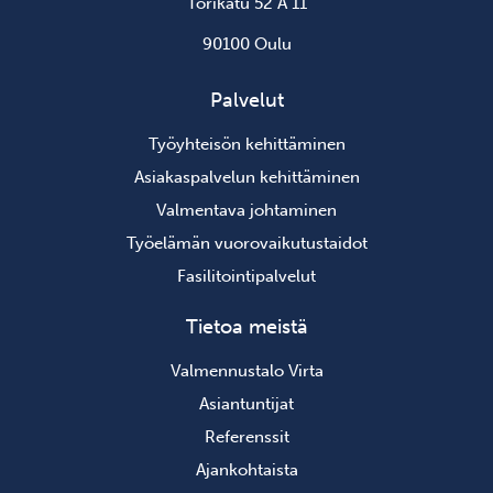
Torikatu 52 A 11
90100 Oulu
Palvelut
Työyhteisön kehittäminen
Asiakaspalvelun kehittäminen
Valmentava johtaminen
Työelämän vuorovaikutustaidot
Fasilitointipalvelut
Tietoa meistä
Valmennustalo Virta
Asiantuntijat
Referenssit
Ajankohtaista