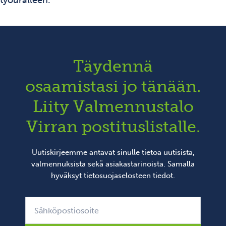
työuralleen.
Täydennä
osaamistasi jo tänään.
Liity Valmennustalo
Virran postituslistalle.
Uutiskirjeemme antavat sinulle tietoa uutisista,
valmennuksista sekä asiakastarinoista. Samalla
hyväksyt
tietosuojaselosteen
tiedot.