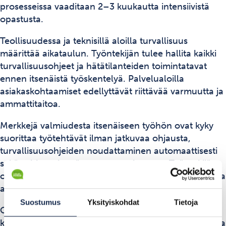
prosesseissa vaaditaan 2–3 kuukautta intensiivistä
opastusta.
Teollisuudessa ja teknisillä aloilla turvallisuus
määrittää aikataulun. Työntekijän tulee hallita kaikki
turvallisuusohjeet ja hätätilanteiden toimintatavat
ennen itsenäistä työskentelyä. Palvelualoilla
asiakaskohtaamiset edellyttävät riittävää varmuutta ja
ammattitaitoa.
Merkkejä valmiudesta itsenäiseen työhön ovat kyky
suorittaa työtehtävät ilman jatkuvaa ohjausta,
turvallisuusohjeiden noudattaminen automaattisesti
sekä rohkeus kysyä neuvoa tarvittaessa. Työntekijä
osaa tunnistaa ongelmatilanteet ja tietää, mistä hakea
apua.
Suostumus
Yksityiskohdat
Tietoja
Oppimisen edistymistä arvioidaan säännöllisillä
keskusteluilla ja käytännön seurannalla. Työnopastaja