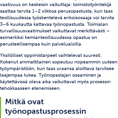
vaativuus on keskeisin vaikuttaja: toimistotyöntekijä
saattaa tarvita 1–2 viikkoa perusopastusta, kun taas
teollisuudessa työskentelevä erikoisosaaja voi tarvita
3–6 kuukautta kattavaa työnopastusta. Toimialan
turvallisuusvaatimukset vaikuttavat merkittävästi –
esimerkiksi kemianteollisuudessa opastus on
perusteellisempaa kuin palvelualoilla.
Yksilölliset oppimistarpeet vaihtelevat suuresti.
Kokenut ammattilainen sopeutuu nopeammin uuteen
työympäristöön, kun taas uraansa aloittava tarvitsee
laajempaa tukea. Työnopastajan osaaminen ja
käytettävissä oleva aika vaikuttavat myös prosessin
tehokkaaseen etenemiseen.
Mitkä ovat
työnopastusprosessin