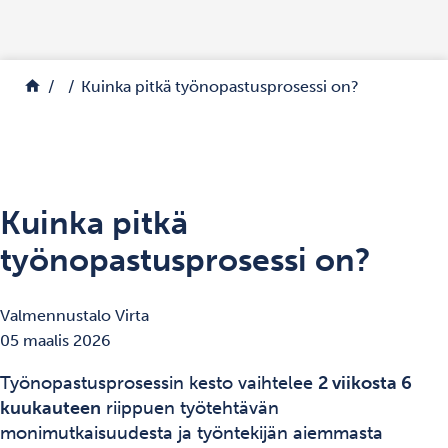
Siirry sisältöön
Palaa etusivulle
Kuinka pitkä työnopastusprosessi on?
Kuinka pitkä
työnopastusprosessi on?
Valmennustalo Virta
05 maalis 2026
Työnopastusprosessin kesto vaihtelee
2 viikosta 6
kuukauteen
riippuen työtehtävän
monimutkaisuudesta ja työntekijän aiemmasta