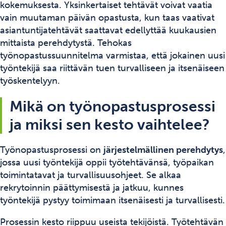
kokemuksesta. Yksinkertaiset tehtävät voivat vaatia
vain muutaman päivän opastusta, kun taas vaativat
asiantuntijatehtävät saattavat edellyttää kuukausien
mittaista perehdytystä. Tehokas
työnopastussuunnitelma varmistaa, että jokainen uusi
työntekijä saa riittävän tuen turvalliseen ja itsenäiseen
työskentelyyn.
Mikä on työnopastusprosessi
ja miksi sen kesto vaihtelee?
Työnopastusprosessi on
järjestelmällinen perehdytys
,
jossa uusi työntekijä oppii työtehtävänsä, työpaikan
toimintatavat ja turvallisuusohjeet. Se alkaa
rekrytoinnin päättymisestä ja jatkuu, kunnes
työntekijä pystyy toimimaan itsenäisesti ja turvallisesti.
Prosessin kesto riippuu useista tekijöistä. Työtehtävän