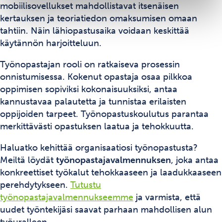
mobiilisovellukset mahdollistavat itsenäisen
kertauksen ja teoriatiedon omaksumisen omaan
tahtiin. Näin lähiopastusaika voidaan keskittää
käytännön harjoitteluun.
Työnopastajan rooli on ratkaiseva prosessin
onnistumisessa. Kokenut opastaja osaa pilkkoa
oppimisen sopiviksi kokonaisuuksiksi, antaa
kannustavaa palautetta ja tunnistaa erilaisten
oppijoiden tarpeet. Työnopastuskoulutus parantaa
merkittävästi opastuksen laatua ja tehokkuutta.
Haluatko kehittää organisaatiosi työnopastusta?
Meiltä löydät
työnopastajavalmennuksen
, joka antaa
konkreettiset työkalut tehokkaaseen ja laadukkaaseen
perehdytykseen.
Tutustu
työnopastajavalmennukseemme
ja varmista, että
uudet työntekijäsi saavat parhaan mahdollisen alun