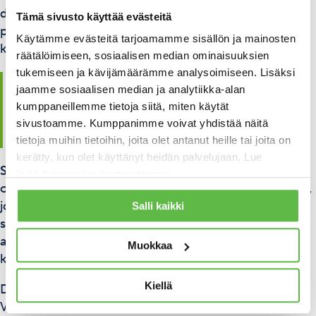
dokumentoi edistymisen ja antaa rakentavaa
Tämä sivusto käyttää evästeitä
palautetta. Tärkeää on varmistaa, että työntekijä itse
Käytämme evästeitä tarjoamamme sisällön ja mainosten
kokee olevansa valmis ottamaan vastuuta.
räätälöimiseen, sosiaalisen median ominaisuuksien
tukemiseen ja kävijämäärämme analysoimiseen. Lisäksi
Miten työnopastusprosessin
jaamme sosiaalisen median ja analytiikka-alan
tehokkuutta voidaan parantaa
kumppaneillemme tietoja siitä, miten käytät
sivustoamme. Kumppanimme voivat yhdistää näitä
ja nopeuttaa?
tietoja muihin tietoihin, joita olet antanut heille tai joita on
kerätty, kun olet käyttänyt heidän palvelujaan. Lue
Strukturoitu työnopastussuunnitelma
nopeuttaa
lisää
tietosuojaselosteestamme
.
oppimista merkittävästi. Selkeä etenemissuunnitelma,
jossa määritellään, mitä opitaan milloinkin, auttaa
Salli kaikki
sekä opastajaa että opastettavaa pysymään
aikataulussa ja varmistaa, ettei mitään tärkeää jää
Muokkaa
käsittelemättä.
Kiellä
Digitaaliset työkalut tukevat tehokasta oppimista.
Videomateriaalit, interaktiiviset oppimisalustat ja