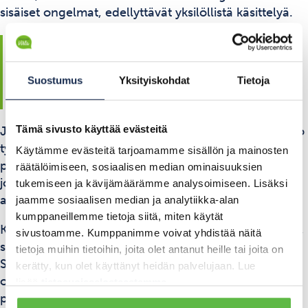
sisäiset ongelmat, edellyttävät yksilöllistä käsittelyä.
Vaikutukset työyhteisöön ja
milloin valita vaihtoehtoinen
Suostumus
Yksityiskohdat
Tietoja
tuki
Tämä sivusto käyttää evästeitä
Johtajan henkilökohtainen valmennus vaikuttaa koko
työyhteisöön parantamalla johtajan hyvinvointia,
Käytämme evästeitä tarjoamamme sisällön ja mainosten
päätöksentekoa ja vuorovaikutustaitoja. Hyvinvoiva
räätälöimiseen, sosiaalisen median ominaisuuksien
johtaja luo positiivisen ilmapiirin ja pystyy tukemaan
tukemiseen ja kävijämäärämme analysoimiseen. Lisäksi
alaistensa kehitystä tehokkaammin.
jaamme sosiaalisen median ja analytiikka-alan
kumppaneillemme tietoja siitä, miten käytät
Kun johtaja saa apua omien haasteidensa käsittelyyn,
sivustoamme. Kumppanimme voivat yhdistää näitä
se näkyy välittömästi hänen johtamistyylissään.
tietoja muihin tietoihin, joita olet antanut heille tai joita on
Stressin ja ahdistuksen vähentyessä johtaja pystyy
kerätty, kun olet käyttänyt heidän palvelujaan. Lue
olemaan läsnä alaisilleen ja tekemään parempia
lisää
tietosuojaselosteestamme
.
päätöksiä. Tämä luo luottamusta ja turvallisuuden