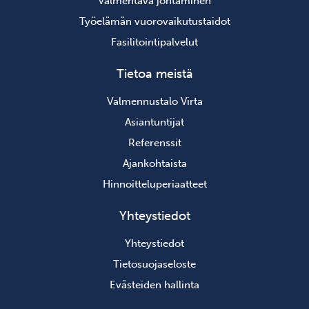
Valmentava johtaminen
Työelämän vuorovaikutustaidot
Fasilitointipalvelut
Tietoa meistä
Valmennustalo Virta
Asiantuntijat
Referenssit
Ajankohtaista
Hinnoitteluperiaatteet
Yhteystiedot
Yhteystiedot
Tietosuojaseloste
Evästeiden hallinta