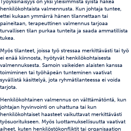
Työyksinäisyys on yksi yleisimmistä syistä hakea
henkilökohtaista valmennusta. Kun johtaja tuntee,
ettei kukaan ymmärrä hänen tilannettaan tai
paineitaan, terapeuttinen valmennus tarjoaa
turvallisen tilan purkaa tunteita ja saada ammatillista
tukea.
Myös tilanteet, joissa työ stressaa merkittävästi tai työ
ei enää kiinnosta, hyötyvät henkilökohtaisesta
valmennuksesta. Samoin vaikeiden alaisten kanssa
toimiminen tai työhäpeän tunteminen vaativat
syvällistä käsittelyä, jota ryhmätilanteessa ei voida
tarjota.
Henkilökohtainen valmennus on välttämätöntä, kun
johtajan hyvinvointi on uhattuna tai kun
henkilökohtaiset haasteet vaikuttavat merkittävästi
työsuoritukseen. Myös luottamuksellisuutta vaativat
aiheet, kuten henkilöstökonfliktit tai organisaation