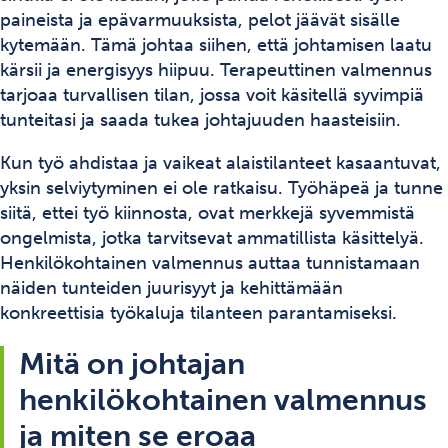
paineista ja epävarmuuksista, pelot jäävät sisälle
kytemään. Tämä johtaa siihen, että johtamisen laatu
kärsii ja energisyys hiipuu. Terapeuttinen valmennus
tarjoaa turvallisen tilan, jossa voit käsitellä syvimpiä
tunteitasi ja saada tukea johtajuuden haasteisiin.
Kun työ ahdistaa ja vaikeat alaistilanteet kasaantuvat,
yksin selviytyminen ei ole ratkaisu. Työhäpeä ja tunne
siitä, ettei työ kiinnosta, ovat merkkejä syvemmistä
ongelmista, jotka tarvitsevat ammatillista käsittelyä.
Henkilökohtainen valmennus auttaa tunnistamaan
näiden tunteiden juurisyyt ja kehittämään
konkreettisia työkaluja tilanteen parantamiseksi.
Mitä on johtajan
henkilökohtainen valmennus
ja miten se eroaa