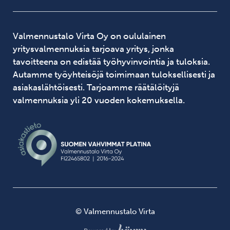
Valmennustalo Virta Oy on oululainen
yritysvalmennuksia tarjoava yritys, jonka
tavoitteena on edistää työhyvinvointia ja tuloksia.
Autamme työyhteisöjä toimimaan tuloksellisesti ja
asiakaslähtöisesti. Tarjoamme räätälöityjä
valmennuksia yli 20 vuoden kokemuksella.
© Valmennustalo Virta
Digi- ja mainostoimisto Höyry Rovaniemi ja Oulu