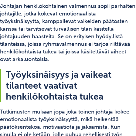
Johtajan henkilökohtainen valmennus sopii parhaiten
johtajille, jotka kokevat emotionaalista
työyksinäisyyttä, kamppailevat vaikeiden päätösten
kanssa tai tarvitsevat turvallisen tilan käsitellä
johtajuuden haasteita. Se on erityisen hyödyllistä
tilanteissa, joissa ryhmävalmennus ei tarjoa riittävää
henkilökohtaista tukea tai joissa käsiteltävät aiheet
ovat arkaluontoisia.
Työyksinäisyys ja vaikeat
tilanteet vaativat
henkilökohtaista tukea
Tutkimusten mukaan jopa joka toinen johtaja kokee
emotionaalista työyksinäisyyttä, mikä heikentää
päätöksentekoa, motivaatiota ja jaksamista. Kun
sinulla ei ole ketään, jolle puhua rehellisesti työn