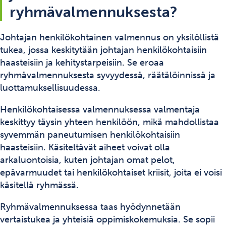
ryhmävalmennuksesta?
Johtajan henkilökohtainen valmennus on yksilöllistä
tukea, jossa keskitytään johtajan henkilökohtaisiin
haasteisiin ja kehitystarpeisiin. Se eroaa
ryhmävalmennuksesta syvyydessä, räätälöinnissä ja
luottamuksellisuudessa.
Henkilökohtaisessa valmennuksessa valmentaja
keskittyy täysin yhteen henkilöön, mikä mahdollistaa
syvemmän paneutumisen henkilökohtaisiin
haasteisiin. Käsiteltävät aiheet voivat olla
arkaluontoisia, kuten johtajan omat pelot,
epävarmuudet tai henkilökohtaiset kriisit, joita ei voisi
käsitellä ryhmässä.
Ryhmävalmennuksessa taas hyödynnetään
vertaistukea ja yhteisiä oppimiskokemuksia. Se sopii