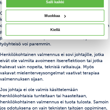
Salli kaikki
tunnetta koko tiimiin.
Olemme nähneet, miten johtajan henkilökohtainen
Muokkaa
kasvu heijastuu koko organisaatioon. Kun johtaja
oppii käsittelemään omia tunteitaan ja stressiään, hän
Kiellä
pystyy tukemaan myös alaistensa hyvinvointia
paremmin. Tämä luo positiivisen kierteen, jossa koko
työyhteisö voi paremmin.
Henkilökohtainen valmennus ei sovi johtajille, jotka
eivät ole valmiita avoimeen itsereflektioon tai jotka
hakevat vain nopeita, teknisiä ratkaisuja. Myös
vakavat mielenterveysongelmat vaativat terapiaa
valmennuksen sijaan.
Jos johtaja ei ole valmis käsittelemään
henkilökohtaisia tunteitaan tai haasteitaan,
henkilökohtainen valmennus ei tuota tulosta. Samoin
jos odotuksena on vain teknisten taitojen oppiminen,