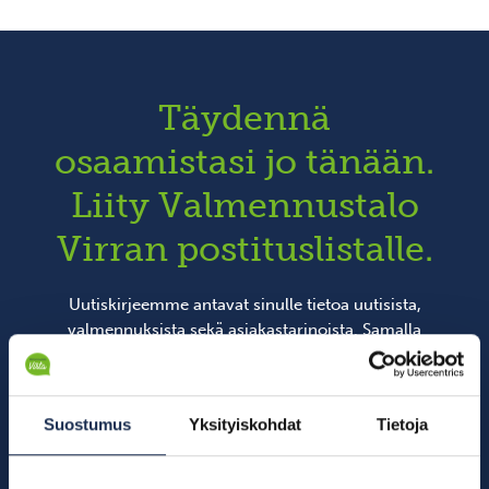
Täydennä
osaamistasi jo tänään.
Liity Valmennustalo
Virran postituslistalle.
Uutiskirjeemme antavat sinulle tietoa uutisista,
valmennuksista sekä asiakastarinoista. Samalla
hyväksyt
tietosuojaselosteen
tiedot.
Suostumus
Yksityiskohdat
Tietoja