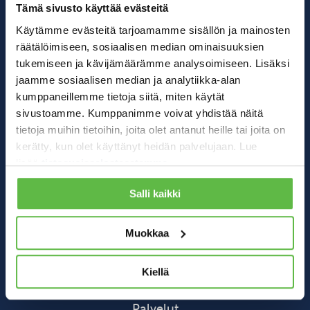
Tilaa
Tämä sivusto käyttää evästeitä
Käytämme evästeitä tarjoamamme sisällön ja mainosten
räätälöimiseen, sosiaalisen median ominaisuuksien
tukemiseen ja kävijämäärämme analysoimiseen. Lisäksi
jaamme sosiaalisen median ja analytiikka-alan
kumppaneillemme tietoja siitä, miten käytät
sivustoamme. Kumppanimme voivat yhdistää näitä
tietoja muihin tietoihin, joita olet antanut heille tai joita on
kerätty, kun olet käyttänyt heidän palvelujaan. Lue
lisää
tietosuojaselosteestamme
.
Salli kaikki
Asiakaspalvelu
info@valmennustalovirta.fi
Muokkaa
Torikatu 52 A 11
Kiellä
90100 Oulu
Palvelut